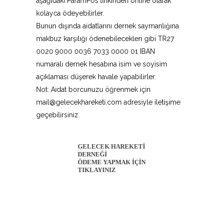
aşağıdaki ParamPos linkinden online olarak
kolayca ödeyebilirler.
Bunun dışında aidatlarını dernek saymanlığına
makbuz karşılığı ödenebilecekleri gibi TR27
0020 9000 0036 7033 0000 01 IBAN
numaralı dernek hesabına isim ve soyisim
açıklaması düşerek havale yapabilirler.
Not: Aidat borcunuzu öğrenmek için
mail@gelecekhareketi.com adresiyle iletişime
geçebilirsiniz.
GELECEK HAREKETİ
DERNEĞİ
ÖDEME YAPMAK İÇİN
TIKLAYINIZ