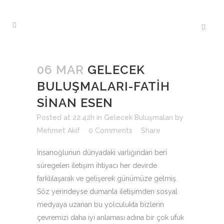
06 MAR
GELECEK
BULUŞMALARI-FATİH
SİNAN ESEN
Posted at 22:42h
in
Gelecek Buluşmaları
by
Mehmet Akif
0 Comments
Share
İnsanoğlunun dünyadaki varlığından beri
süregelen iletişim ihtiyacı her devirde
farklılaşarak ve gelişerek günümüze gelmiş.
Söz yerindeyse dumanla iletişimden sosyal
medyaya uzanan bu yolculukta bizlerin
çevremizi daha iyi anlaması adına bir çok ufuk