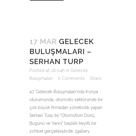
17 MAR
GELECEK
BULUŞMALARI –
SERHAN TURP
Posted at 18:04h
in
Gelecek
Buluşmaları
0 Comments
Share
47. Gelecek Buluşmaları'nda Konya
oturumunda, otomotiv sektöründe bir
çok büyük firmadan yöneticilik yapan
Serhan Turp ile "Otomotivin Dünü,
Bugünü ve Yarını" başlıklı keyifli bir
sohbet gerçekleştirdik. [gallery