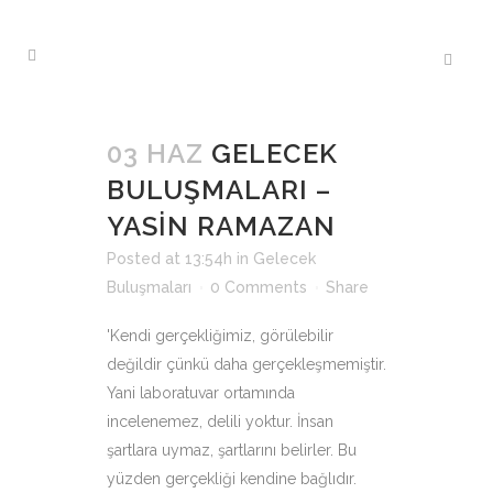
03 HAZ
GELECEK
BULUŞMALARI –
YASİN RAMAZAN
Posted at 13:54h
in
Gelecek
Buluşmaları
0 Comments
Share
'Kendi gerçekliğimiz, görülebilir
değildir çünkü daha gerçekleşmemiştir.
Yani laboratuvar ortamında
incelenemez, delili yoktur. İnsan
şartlara uymaz, şartlarını belirler. Bu
yüzden gerçekliği kendine bağlıdır.