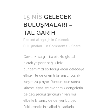
15 NIS
GELECEK
BULUŞMALARI –
TAL GARİH
Posted at 13:15h
in
Gelecek
Buluşmaları
0 Comments
Share
Covid-19 salgını ile birlikte global
olarak yaşanan sağlık krizi,
gündemimizi etkilediği kadar geleceğe
etkileri ile de önemli bir unsur olarak
karşımıza çıkıyor. Pandemiden sonra
küresel siyasi ve ekonomik dengelerin
de değişeceği gerçeğinin karşılığı
elbette ki sanayide de yer buluyor.
Peki teknolojinin atladığı çağlarla