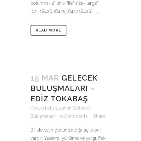
columns="2" link="file" size="large"
ids="18426,18425,18427,18428"] ...
READ MORE
15 MAR
GELECEK
BULUŞMALARI –
EDİZ TOKABAŞ
Posted at 01:39h
in
Gelecek
Buluşmaları
0 Comments
Share
Bir devletin gücünü aldığı üç unsur
vardır: Yasama, yürütme ve yargı. Peki