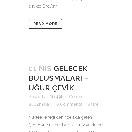
birlikte Endüstri...
READ MORE
01 NIS
GELECEK
BULUŞMALARI –
UĞUR ÇEVİK
Posted at 06:49h
in
Gelecek
Buluşmaları
0 Comments
Share
Nükleer enerji denince akla gelen
Çernobil Nükleer Faciası, Türkiye'de de