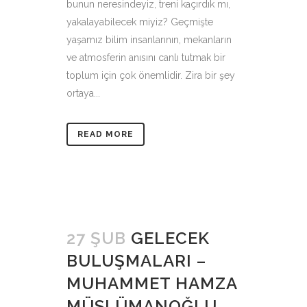
bunun neresindeyiz, treni kaçırdık mı,
yakalayabilecek miyiz? Geçmişte
yaşamız bilim insanlarının, mekanların
ve atmosferin anısını canlı tutmak bir
toplum için çok önemlidir. Zira bir şey
ortaya...
READ MORE
27 ŞUB
GELECEK
BULUŞMALARI –
MUHAMMET HAMZA
MÜSLÜMANOĞLU