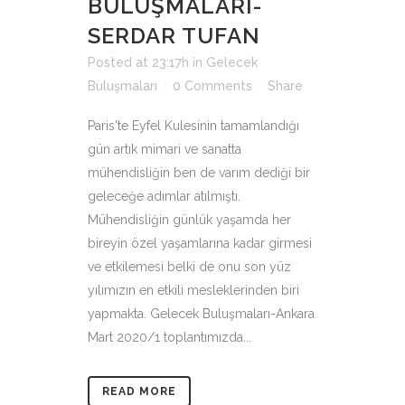
BULUŞMALARI-
SERDAR TUFAN
Posted at 23:17h
in
Gelecek
Buluşmaları
0 Comments
Share
Paris'te Eyfel Kulesinin tamamlandığı
gün artık mimari ve sanatta
mühendisliğin ben de varım dediği bir
geleceğe adımlar atılmıştı.
Mühendisliğin günlük yaşamda her
bireyin özel yaşamlarına kadar girmesi
ve etkilemesi belki de onu son yüz
yılımızın en etkili mesleklerinden biri
yapmakta. Gelecek Buluşmaları-Ankara
Mart 2020/1 toplantımızda...
READ MORE