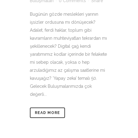
Buluşmaları
0 Comments
Share
Bugünün gözde meslekleri yarının
işsizler ordusuna mı dönüşecek?
Adalet, ferdi haklar, toplum gibi
kavramların muhteviyatları tekrardan mı
şekillenecek? Digital çağ kendi
yaratımımız kodlar içerinde bir felakete
mi sebep olacak, yoksa o hep
arzuladığımız az çalışma saatlerine mi
kavuşağız? ‘Yapay zeka’ temalı 50.
Gelecek Buluşmalarımızda çok
değerli...
READ MORE