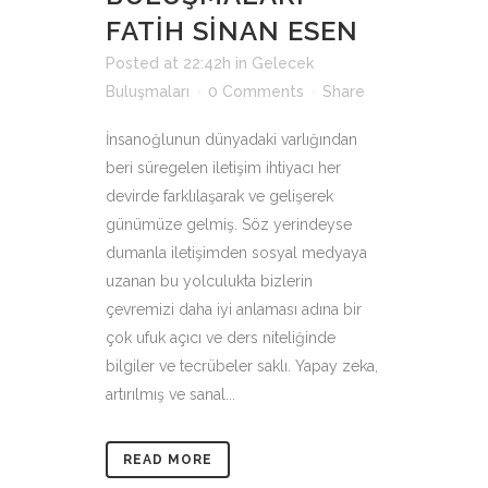
FATİH SİNAN ESEN
Posted at 22:42h
in
Gelecek
Buluşmaları
0 Comments
Share
İnsanoğlunun dünyadaki varlığından
beri süregelen iletişim ihtiyacı her
devirde farklılaşarak ve gelişerek
günümüze gelmiş. Söz yerindeyse
dumanla iletişimden sosyal medyaya
uzanan bu yolculukta bizlerin
çevremizi daha iyi anlaması adına bir
çok ufuk açıcı ve ders niteliğinde
bilgiler ve tecrübeler saklı. Yapay zeka,
artırılmış ve sanal...
READ MORE