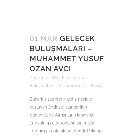
01 MAR
GELECEK
BULUŞMALARI –
MUHAMMET YUSUF
OZAN AVCI
Posted at 00:11h
in
Gelecek
Buluşmaları
0 Comments
Share
Buharlı sistemlerin gelişmesiyle
başlayan Endüstri standartları
günümüzde Almanların tanımı ile
Endsütri 4.0, Japonların tanımıyla
Toplum 5.0 olarak belirlendi. Peki biz