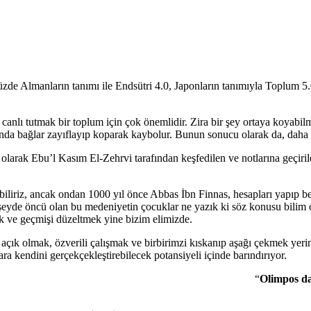
zde Almanların tanımı ile Endsütri 4.0, Japonların tanımıyla Toplum 5.0
ı canlı tutmak bir toplum için çok önemlidir. Zira bir şey ortaya koya
asında bağlar zayıflayıp koparak kaybolur. Bunun sonucu olarak da, daha 
k olarak Ebu’l Kasım El-Zehrvi tarafından keşfedilen ve notlarına geçirile
biliriz, ancak ondan 1000 yıl önce Abbas İbn Finnas, hesapları yapıp b
ok şeyde öncü olan bu medeniyetin çocuklar ne yazık ki söz konusu bilim
ak ve geçmişi düzeltmek yine bizim elimizde.
açık olmak, özverili çalışmak ve birbirimzi kıskanıp aşağı çekmek yeri
a kendini gerçekçekleştirebilecek potansiyeli içinde barındırıyor.
“
Olimpos da