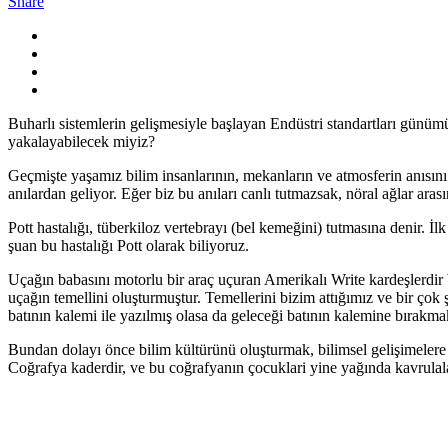
Share
Buharlı sistemlerin gelişmesiyle başlayan Endüstri standartları günümü
yakalayabilecek miyiz?
Geçmişte yaşamız bilim insanlarının, mekanların ve atmosferin anısın
anılardan geliyor. Eğer biz bu anıları canlı tutmazsak, nöral ağlar ar
Pott hastalığı, tüberkiloz vertebrayı (bel kemeğini) tutmasına denir. İl
şuan bu hastalığı Pott olarak biliyoruz.
Uçağın babasını motorlu bir araç uçuran Amerikalı Write kardeşlerdir 
uçağın temellini oluşturmuştur. Temellerini bizim attığımız ve bir ç
batının kalemi ile yazılmış olasa da geleceği batının kalemine bırakm
Bundan dolayı önce bilim kültürünü oluşturmak, bilimsel gelişimelere 
Coğrafya kaderdir, ve bu coğrafyanın çocuklari yine yağında kavrulalar